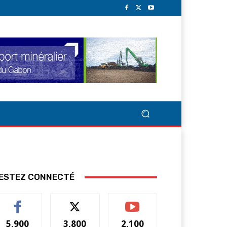
ESTEZ CONNECTÉ
5,900
3,800
2,100