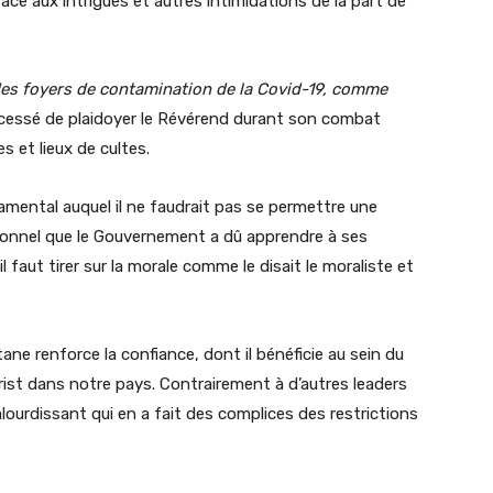
ce aux intrigues et autres intimidations de la part de
.
 des foyers de contamination de la Covid-19, comme
 cessé de plaidoyer le Révérend durant son combat
es et lieux de cultes.
damental auquel il ne faudrait pas se permettre une
tionnel que le Gouvernement a dû apprendre à ses
l faut tirer sur la morale comme le disait le moraliste et
ietzsche.
ne renforce la confiance, dont il bénéficie au sein du
rist dans notre pays. Contrairement à d’autres leaders
lourdissant qui en a fait des complices des restrictions