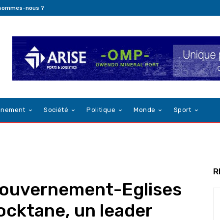
 sommes-nous ?
nnement
Société
Politique
Monde
Sport
R
 Gouvernement-Eglises
ocktane, un leader