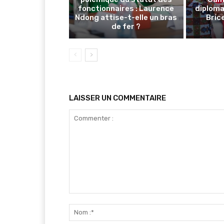
fonctionnaires : Laurence
diploma
Ndong attise-t-elle un bras
Brice
de fer ?
LAISSER UN COMMENTAIRE
Commenter
: