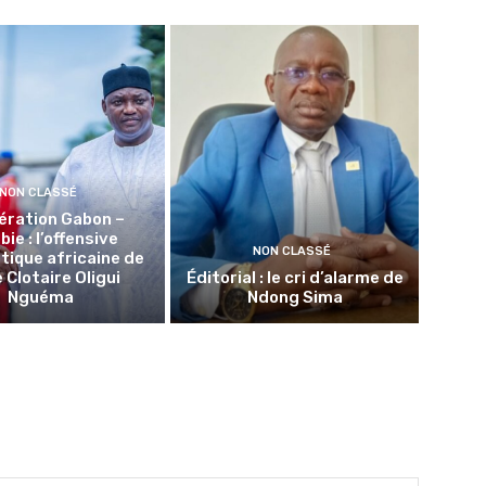
NON CLASSÉ
ération Gabon –
ie : l’offensive
NON CLASSÉ
tique africaine de
 Clotaire Oligui
Éditorial : le cri d’alarme de
Nguéma
Ndong Sima