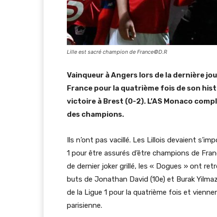
Lille est sacré champion de France©D.R
Vainqueur à Angers lors de la dernière jou
France pour la quatrième fois de son his
victoire à Brest (0-2). L’AS Monaco compl
des champions.
Ils n’ont pas vacillé. Les Lillois devaient s’i
1 pour être assurés d’être champions de Fra
de dernier joker grillé, les « Dogues » ont r
buts de Jonathan David (10e) et Burak Yilmaz
de la Ligue 1 pour la quatrième fois et vien
parisienne.