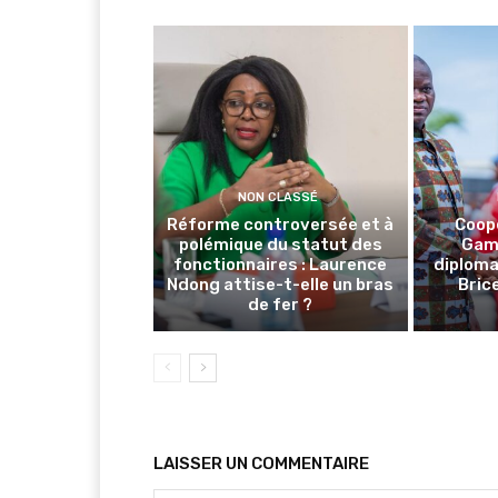
NON CLASSÉ
Réforme controversée et à
Coop
polémique du statut des
Gamb
fonctionnaires : Laurence
diploma
Ndong attise-t-elle un bras
Brice
de fer ?
LAISSER UN COMMENTAIRE