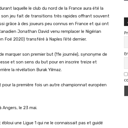
rant laquelle le club du nord de la France aura été la
de son jeu fait de transitions très rapides offrant souvent
ssi grâce à des joueurs peu connus en France et qui ont
 Canadien Jonathan David venu remplacer le Nigérian
P
en Foé 2020) transféré à Naples l’été dernier.
Em
de marquer son premier but (11e journée), synonyme de
 vitesse et son sens du but pour en inscrire treize et
rière la révélation Burak Yilmaz.
co
ait pour la première fois un autre championnat européen
à Angers, le 23 mai.
 ébloui une Ligue 1 qui ne le connaissait pas et guidé