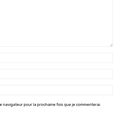
Nom
:*
Email
:*
Site
:
e navigateur pour la prochaine fois que je commenterai.