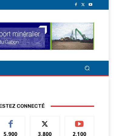
ESTEZ CONNECTÉ
5,900
3,800
2,100