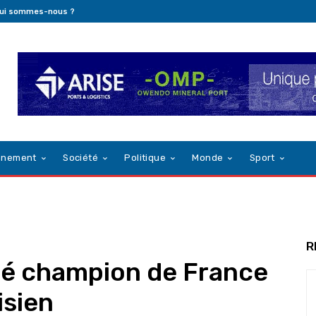
ui sommes-nous ?
nnement
Société
Politique
Monde
Sport
R
acré champion de France
isien