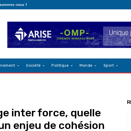
 sommes-nous ?
nnement
Société
Politique
Monde
Sport
R
ge inter force, quelle
un enjeu de cohésion