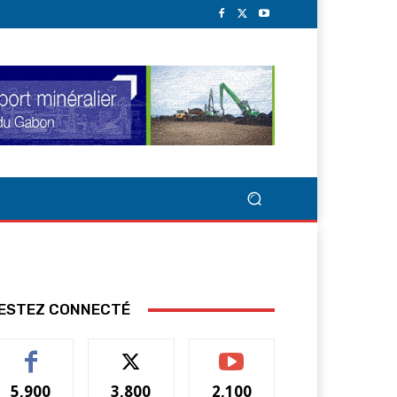
ESTEZ CONNECTÉ
5,900
3,800
2,100