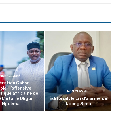
NON CLASSÉ
ération Gabon –
ie : l’offensive
NON CLASSÉ
tique africaine de
 Clotaire Oligui
Éditorial : le cri d’alarme de
Nguéma
Ndong Sima