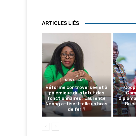
ARTICLES LIÉS
NON CLASSÉ
Réforme controversée et à
Coop
polémique du statut des
Gamb
fonctionnaires : Laurence
diploma
Ndong attise-t-elle un bras
Brice
de fer ?