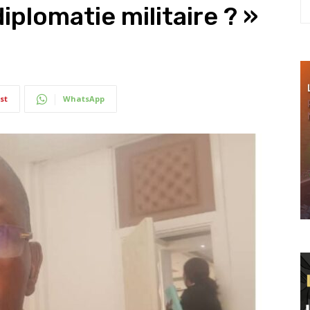
iplomatie militaire ? »
st
WhatsApp