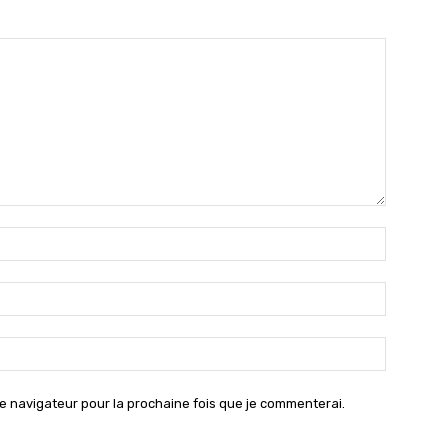
Nom
:*
Email
:*
Site
:
e navigateur pour la prochaine fois que je commenterai.