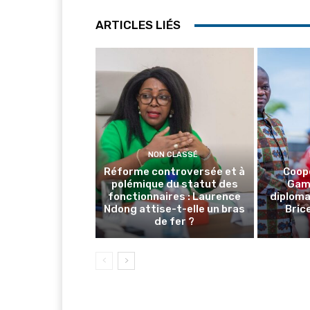
ARTICLES LIÉS
NON CLASSÉ
Réforme controversée et à
Coop
polémique du statut des
Gamb
fonctionnaires : Laurence
diploma
Ndong attise-t-elle un bras
Brice
de fer ?