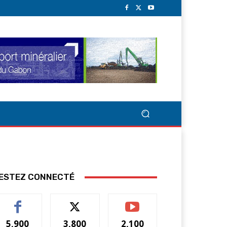
ESTEZ CONNECTÉ
5,900
3,800
2,100