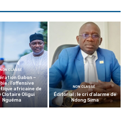
NON CLASSÉ
ération Gabon –
ie : l’offensive
NON CLASSÉ
tique africaine de
 Clotaire Oligui
Éditorial : le cri d’alarme de
Nguéma
Ndong Sima