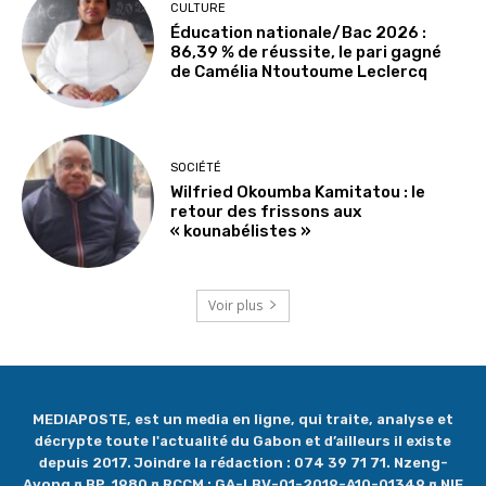
CULTURE
Éducation nationale/Bac 2026 :
86,39 % de réussite, le pari gagné
de Camélia Ntoutoume Leclercq
SOCIÉTÉ
Wilfried Okoumba Kamitatou : le
retour des frissons aux
« kounabélistes »
Voir plus
MEDIAPOSTE, est un media en ligne, qui traite, analyse et
décrypte toute l'actualité du Gabon et d’ailleurs il existe
depuis 2017. Joindre la rédaction : 074 39 71 71. Nzeng-
Ayong ¤ BP. 1980 ¤ RCCM : GA-LBV-01-2019-A10-01349 ¤ NIF