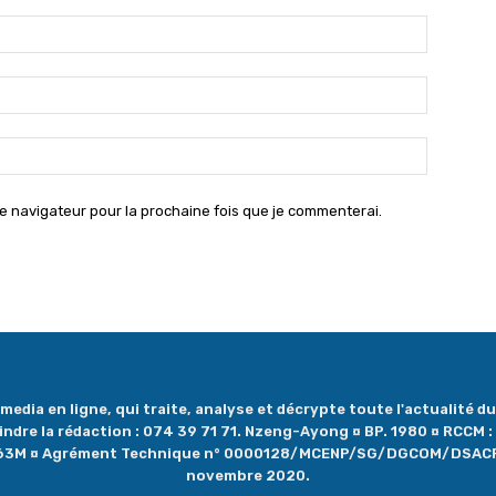
Nom
:*
Email
:*
Site
:
e navigateur pour la prochaine fois que je commenterai.
dia en ligne, qui traite, analyse et décrypte toute l'actualité du 
oindre la rédaction : 074 39 71 71. Nzeng-Ayong ¤ BP. 1980 ¤ RCCM
1263M ¤ Agrément Technique n° 0000128/MCENP/SG/DGCOM/DSAC
novembre 2020.