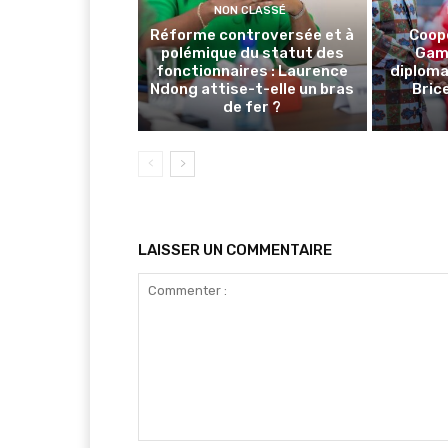
NON CLASSÉ
Réforme controversée et à
Coop
polémique du statut des
Gamb
fonctionnaires : Laurence
diploma
Ndong attise-t-elle un bras
Brice
de fer ?
LAISSER UN COMMENTAIRE