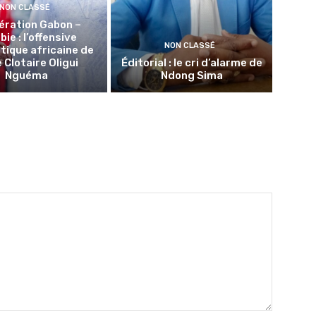
NON CLASSÉ
ération Gabon –
ie : l’offensive
NON CLASSÉ
tique africaine de
 Clotaire Oligui
Éditorial : le cri d’alarme de
Nguéma
Ndong Sima