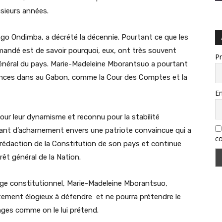
sieurs années.
ongo Ondimba, a décrété la décennie. Pourtant ce que les
mandé est de savoir pourquoi, eux, ont très souvent
P
êt général du pays. Marie-Madeleine Mborantsuo a pourtant
érences dans au Gabon, comme la Cour des Comptes et la
Em
our leur dynamisme et reconnu pour la stabilité
tant d’acharnement envers une patriote convaincue qui a
co
 rédaction de la Constitution de son pays et continue
ur l’intérêt général de la Nation.
e juge constitutionnel, Marie-Madeleine Mborantsuo,
utement élogieux à défendre et ne pourra prétendre le
challenges comme on le lui prétend.