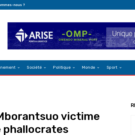
sommes-nous ?
nnement
Société
Politique
Monde
Sport
R
Mborantsuo victime
 phallocrates