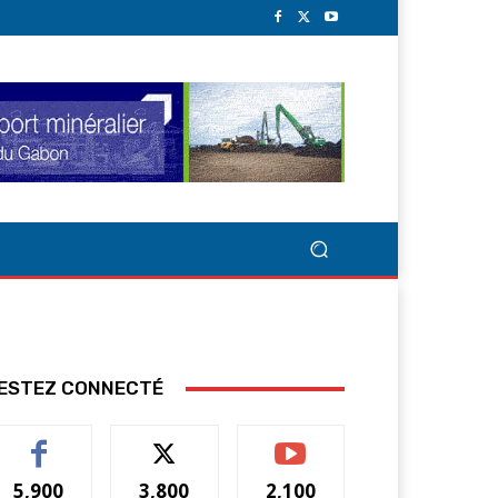
ESTEZ CONNECTÉ
5,900
3,800
2,100