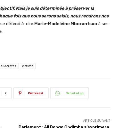
bjectif. Mais je suis déterminée à préserver la
chaque fois que nous serons saisis, nous rendrons nos
 se défend à dire
Marie-Madeleine Mborantsuo
à ses
e.
allocrates
victime
X
Pinterest
WhatsApp
ARTICLE SUIVANT
 :
Parlement : Ali Bongo Ondimba s’exprimera,