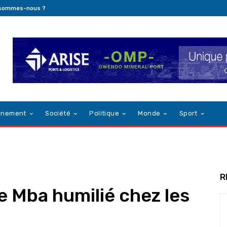
 sommes-nous ?
nnement
Société
Politique
Monde
Sport
R
e Mba humilié chez les