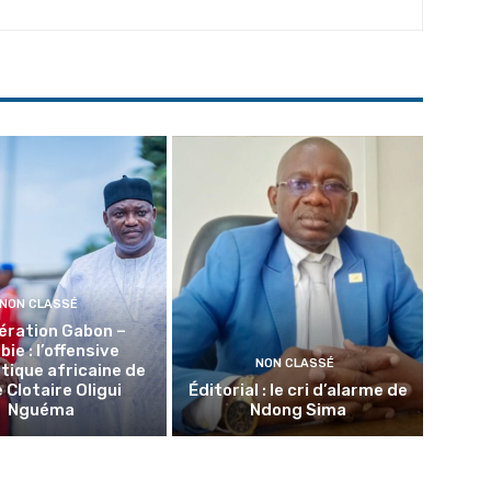
NON CLASSÉ
ération Gabon –
ie : l’offensive
NON CLASSÉ
tique africaine de
 Clotaire Oligui
Éditorial : le cri d’alarme de
Nguéma
Ndong Sima