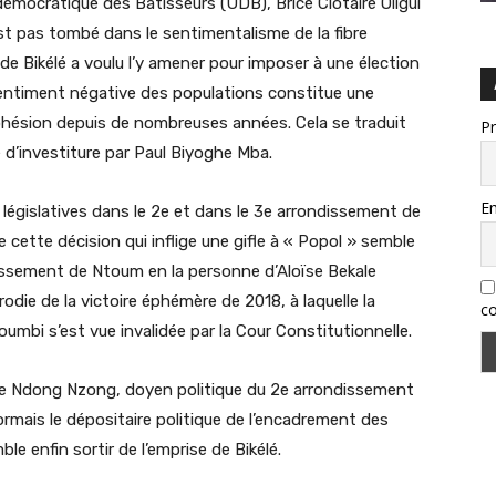
démocratique des Bâtisseurs (UDB), Brice Clotaire Oligui
st pas tombé dans le sentimentalisme de la fibre
 de Bikélé a voulu l’y amener pour imposer à une élection
sentiment négative des populations constitue une
cohésion depuis de nombreuses années. Cela se traduit
P
é d’investiture par Paul Biyoghe Mba.
Em
ux législatives dans le 2e et dans le 3e arrondissement de
ette décision qui inflige une gifle à « Popol » semble
ndissement de Ntoum en la personne d’Aloïse Bekale
odie de la victoire éphémère de 2018, à laquelle la
co
bi s’est vue invalidée par la Cour Constitutionnelle.
ste Ndong Nzong, doyen politique du 2e arrondissement
mais le dépositaire politique de l’encadrement des
e enfin sortir de l’emprise de Bikélé.