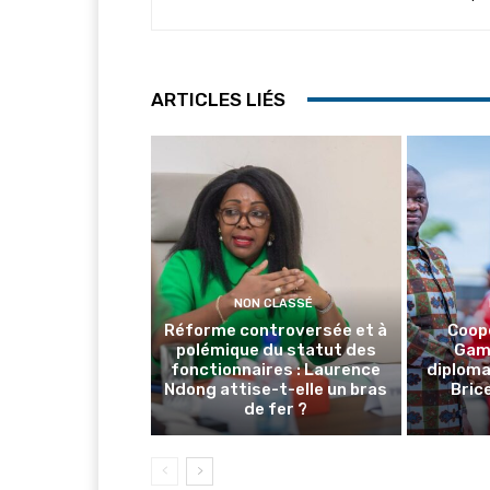
ARTICLES LIÉS
NON CLASSÉ
Réforme controversée et à
Coop
polémique du statut des
Gamb
fonctionnaires : Laurence
diploma
Ndong attise-t-elle un bras
Brice
de fer ?