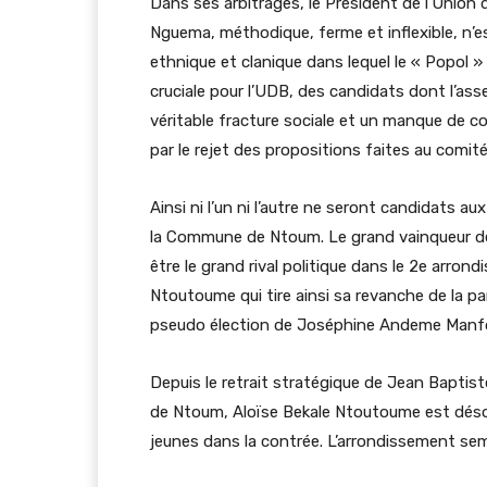
Dans ses arbitrages, le Président de l’Union 
Nguema, méthodique, ferme et inflexible, n’e
ethnique et clanique dans lequel le « Popol »
cruciale pour l’UDB, des candidats dont l’as
véritable fracture sociale et un manque de 
par le rejet des propositions faites au comit
Ainsi ni l’un ni l’autre ne seront candidats a
la Commune de Ntoum. Le grand vainqueur de c
être le grand rival politique dans le 2e arro
Ntoutoume qui tire ainsi sa revanche de la par
pseudo élection de Joséphine Andeme Manfoum
Depuis le retrait stratégique de Jean Bapti
de Ntoum, Aloïse Bekale Ntoutoume est désor
jeunes dans la contrée. L’arrondissement sembl