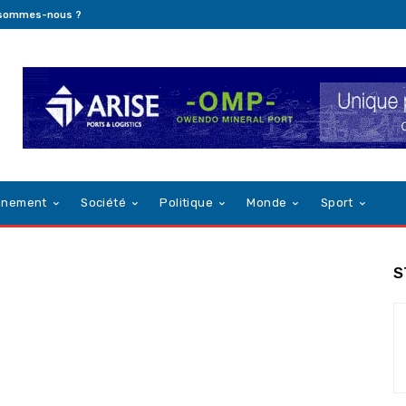
 sommes-nous ?
nnement
Société
Politique
Monde
Sport
S