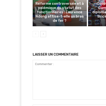
Réforme controversée et à
Coop
polémique du statut des
Gamb
fonctionnaires : Laurence
diploma
Ndong attise-t-elle un bras
Brice
de fer ?
LAISSER UN COMMENTAIRE
Commenter