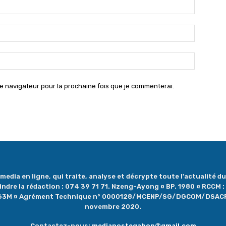
Nom
:*
Email
:*
Site
:
e navigateur pour la prochaine fois que je commenterai.
dia en ligne, qui traite, analyse et décrypte toute l'actualité du 
oindre la rédaction : 074 39 71 71. Nzeng-Ayong ¤ BP. 1980 ¤ RCCM
1263M ¤ Agrément Technique n° 0000128/MCENP/SG/DGCOM/DSAC
novembre 2020.
Contactez-nous:
mediapostegabon@gmail.com