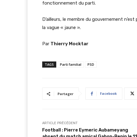
fonctionnement du parti.
D’ailleurs, le membre du gouvernement n’est 
la vague « jaune ».
Par
Thierry Mocktar
TAGS
Parti familial
PSD
Facebook
Partager
ARTICLE PRÉCÉDENT
Football : Pierre Eymeric Aubameyang
absent du match amical Gabon-Benin le 11