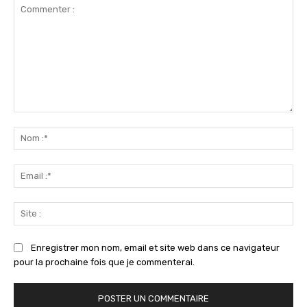
Commenter
:
No
:*
Ema
:*
Sit
:
Enregistrer mon nom, email et site web dans ce navigateur
pour la prochaine fois que je commenterai.