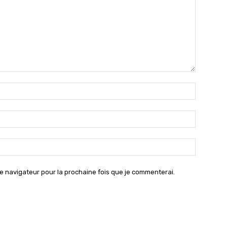
Nom
:*
Email
:*
Site
:
e navigateur pour la prochaine fois que je commenterai.