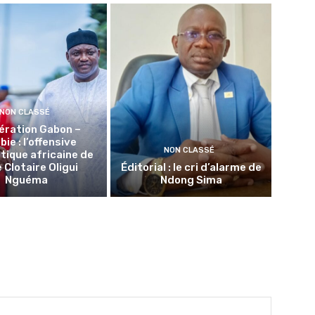
NON CLASSÉ
ération Gabon –
ie : l’offensive
NON CLASSÉ
tique africaine de
 Clotaire Oligui
Éditorial : le cri d’alarme de
Nguéma
Ndong Sima