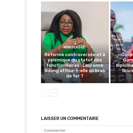
NON CLASSÉ
Réforme controversée et à
Coop
polémique du statut des
Gamb
fonctionnaires : Laurence
diploma
Ndong attise-t-elle un bras
Brice
de fer ?
LAISSER UN COMMENTAIRE