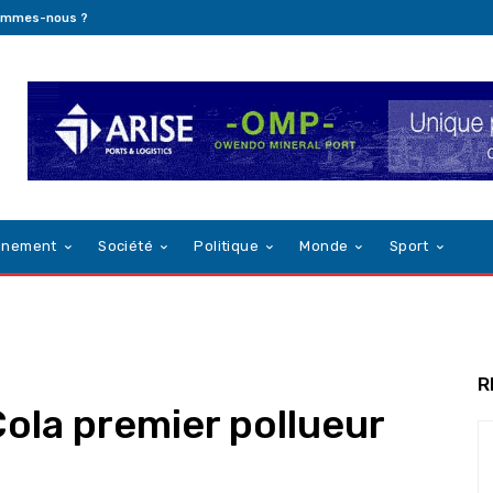
ommes-nous ?
nnement
Société
Politique
Monde
Sport
R
Cola premier pollueur