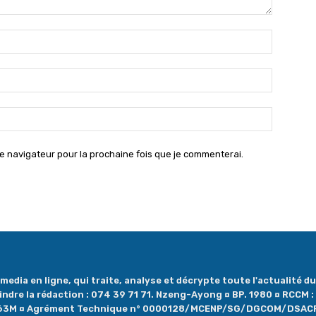
Nom
:*
Email
:*
Site
:
e navigateur pour la prochaine fois que je commenterai.
dia en ligne, qui traite, analyse et décrypte toute l'actualité du 
oindre la rédaction : 074 39 71 71. Nzeng-Ayong ¤ BP. 1980 ¤ RCCM
1263M ¤ Agrément Technique n° 0000128/MCENP/SG/DGCOM/DSAC