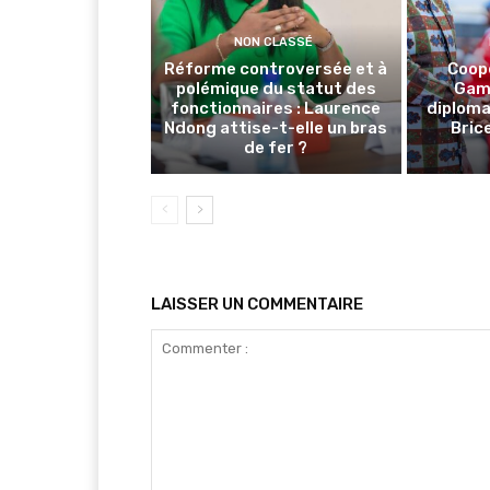
NON CLASSÉ
Réforme controversée et à
Coop
polémique du statut des
Gamb
fonctionnaires : Laurence
diploma
Ndong attise-t-elle un bras
Brice
de fer ?
LAISSER UN COMMENTAIRE