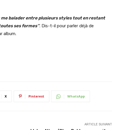
s me balader entre plusieurs styles tout en restant
toutes ses formes’’
. Dis-t-il pour parler déjà de
r album.
X
Pinterest
WhatsApp
ARTICLE SUIVANT