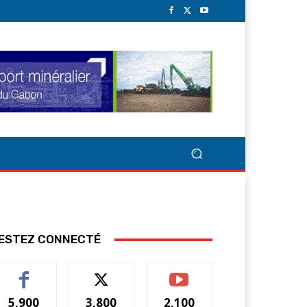
ESTEZ CONNECTÉ
5,900
3,800
2,100