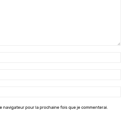
Nom
:*
Email
:*
Site
:
e navigateur pour la prochaine fois que je commenterai.