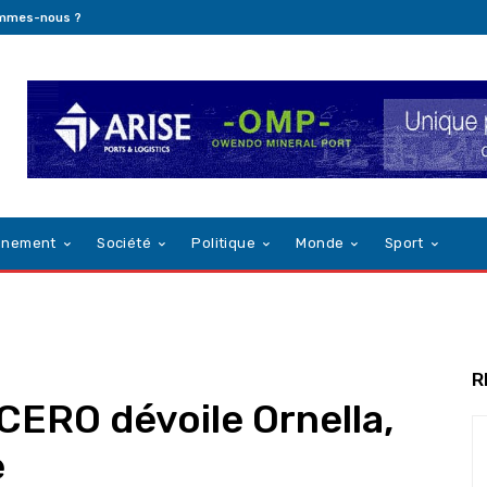
ommes-nous ?
nnement
Société
Politique
Monde
Sport
R
ACERO dévoile Ornella,
e