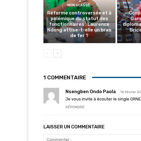
NON CLASSÉ
Réforme controversée et à
Coop
polémique du statut des
Gamb
fonctionnaires : Laurence
diploma
Ndong attise-t-elle un bras
Brice
de fer ?
1 COMMENTAIRE
Nsengben Ondo Paola
16 février 2
Je vous invite à écouter le single OR
RÉPONDRE
LAISSER UN COMMENTAIRE