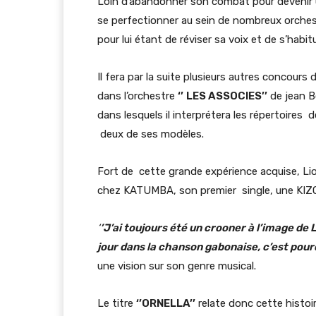
Loin d’abandonner son combat pour devenir un
se perfectionner au sein de nombreux orchestr
pour lui étant de réviser sa voix et de s’habit
Il fera par la suite plusieurs autres concou
dans l’orchestre
‘’
LES ASSOCIES’’
de jean B
dans lesquels il interprétera les répertoires
deux de ses modèles.
Fort de cette grande expérience acquise, Lio
chez KATUMBA, son premier single, une KIZOM
‘
’J’ai toujours été un crooner à l’image d
jour dans la chanson gabonaise, c’est pourq
une vision sur son genre musical.
Le titre
‘’ORNELLA’’
relate donc cette histoi