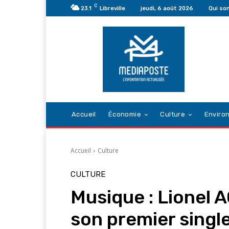
C
23.1
Libreville
jeudi, 6 août 2026
Qui s
Accueil
Économie
Culture
Enviro
Accueil
Culture
CULTURE
Musique : Lionel 
son premier singl