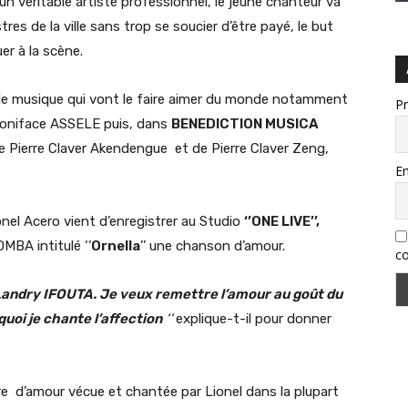
 véritable artiste professionnel, le jeune chanteur va
es de la ville sans trop se soucier d’être payé, le but
uer à la scène.
rs de musique qui vont le faire aimer du monde notamment
P
oniface ASSELE puis, dans
BENEDICTION MUSICA
 de Pierre Claver Akendengue et de Pierre Claver Zeng,
Em
nel Acero vient d’enregistrer au Studio
‘’ONE LIVE’’,
BA intitulé ‘’
Ornella
’’ une chanson d’amour.
co
e Landry IFOUTA. Je veux remettre l’amour au goût du
uoi je chante l’affection
‘’
explique-t-il pour donner
re d’amour vécue et chantée par Lionel dans la plupart