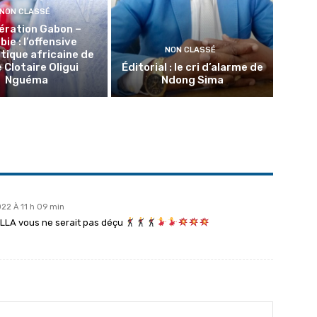
NON CLASSÉ
ération Gabon –
ie : l’offensive
NON CLASSÉ
tique africaine de
 Clotaire Oligui
Éditorial : le cri d’alarme de
Nguéma
Ndong Sima
022 À 11 h 09 min
NELLA vous ne serait pas déçu