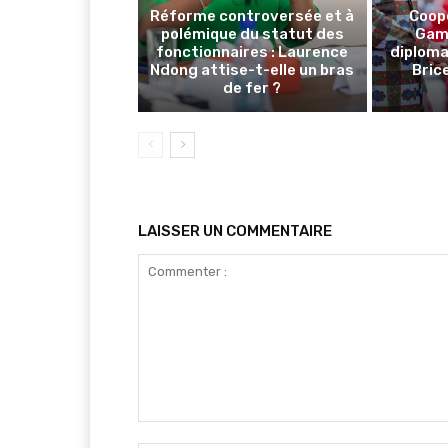
Réforme controversée et à
Coop
polémique du statut des
Gamb
fonctionnaires : Laurence
diploma
Ndong attise-t-elle un bras
Brice
de fer ?
LAISSER UN COMMENTAIRE
Commenter