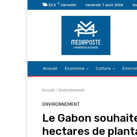
C
23.6
Libreville
vendredi, 7 août 2026
Qu
Accueil
Économie
Culture
Enviro
Accueil
Environnement
ENVIRONNEMENT
Le Gabon souhait
hectares de plant