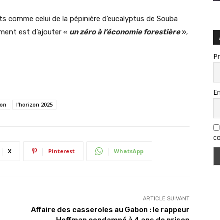
ets comme celui de la pépinière d’eucalyptus de Souba
ment est d’ajouter «
un zéro à l’économie forestière
»,
P
Em
on
l’horizon 2025
co
X
Pinterest
WhatsApp
ARTICLE SUIVANT
Affaire des casseroles au Gabon : le rappeur
Hoffman condamné à 4 ans de prison