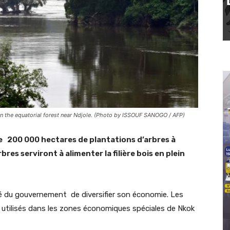
in the equatorial forest near Ndjole. (Photo by ISSOUF SANOGO / AFP)
e 200 000 hectares de plantations d’arbres à
res serviront à alimenter la filière bois en plein
nté du gouvernement de diversifier son économie. Les
t utilisés dans les zones économiques spéciales de Nkok