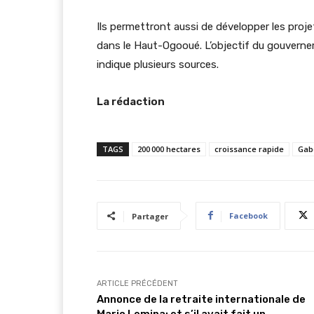
Ils permettront aussi de développer les proj
dans le Haut-Ogooué. L’objectif du gouverne
indique plusieurs sources.
La rédaction
TAGS
200 000 hectares
croissance rapide
Gab
Facebook
Partager
ARTICLE PRÉCÉDENT
Annonce de la retraite internationale de
Mario Lemina: et s’il avait fait un