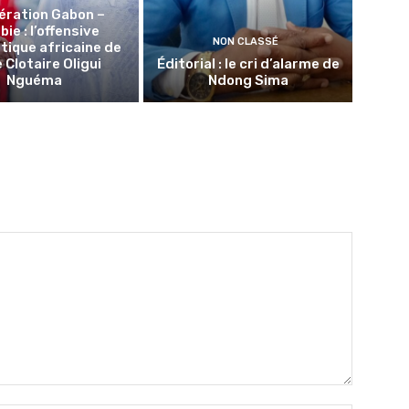
ération Gabon –
ie : l’offensive
NON CLASSÉ
tique africaine de
 Clotaire Oligui
Éditorial : le cri d’alarme de
Nguéma
Ndong Sima