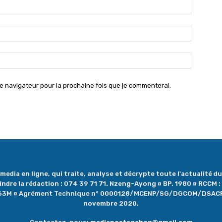
Nom
:*
Email
:*
Site
:
e navigateur pour la prochaine fois que je commenterai.
dia en ligne, qui traite, analyse et décrypte toute l'actualité du 
oindre la rédaction : 074 39 71 71. Nzeng-Ayong ¤ BP. 1980 ¤ RCCM
1263M ¤ Agrément Technique n° 0000128/MCENP/SG/DGCOM/DSAC
novembre 2020.