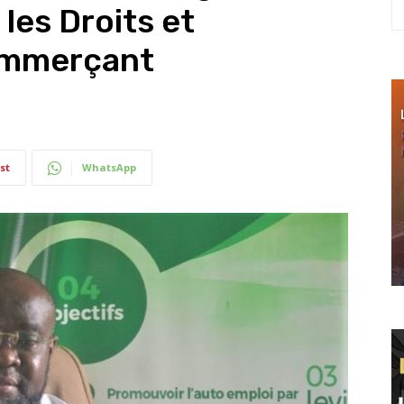
 les Droits et
ommerçant
st
WhatsApp