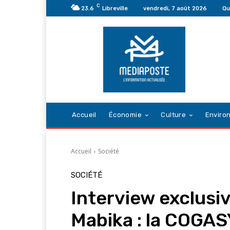
C
23.6
Libreville
vendredi, 7 août 2026
Qu
Accueil
Économie
Culture
Enviro
Accueil
Société
SOCIÉTÉ
Interview exclusi
Mabika : la COGA