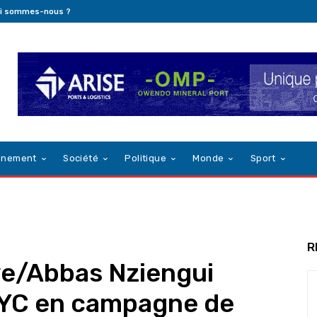
i sommes-nous ?
nnement
Société
Politique
Monde
Sport
R
ve/Abbas Nziengui
SYC en campagne de