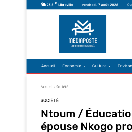
C
23.5
Libreville
vendredi, 7 août 2026
Qu
Accueil
Économie
Culture
Enviro
Accueil
Société
SOCIÉTÉ
Ntoum / Éducation
épouse Nkogo proc