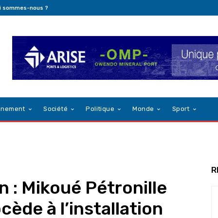
i sommes-nous ?
nnement
Société
Politique
Monde
Sport
R
 : Mikoué Pétronille
ède à l’installation