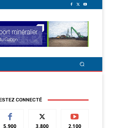
ESTEZ CONNECTÉ
5,900
3,800
2,100