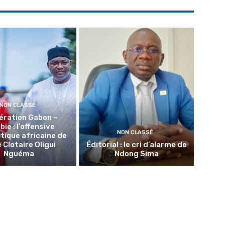
NON CLASSÉ
ération Gabon –
ie : l’offensive
NON CLASSÉ
tique africaine de
 Clotaire Oligui
Éditorial : le cri d’alarme de
Nguéma
Ndong Sima