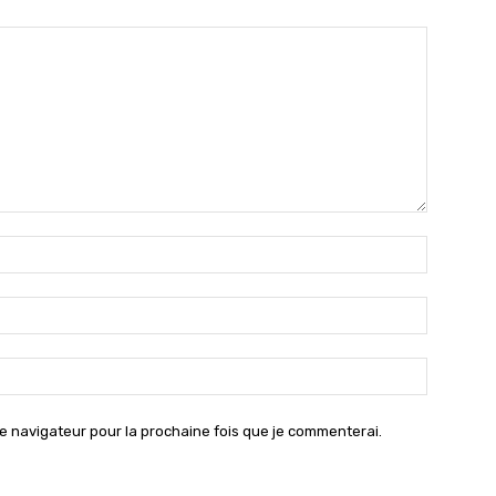
Nom
:*
Email
:*
Site
:
e navigateur pour la prochaine fois que je commenterai.