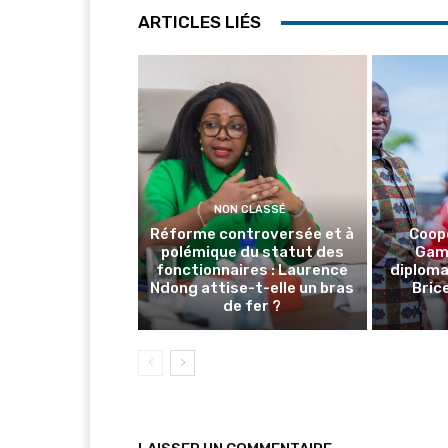
ARTICLES LIÉS
NON CLASSÉ
Réforme controversée et à
Coop
polémique du statut des
Gamb
fonctionnaires : Laurence
diploma
Ndong attise-t-elle un bras
Brice
de fer ?