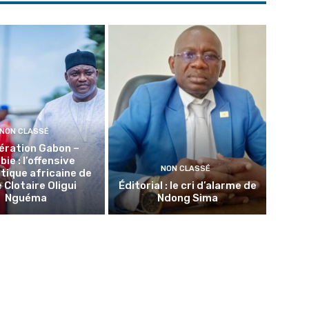
NON CLASSÉ
ération Gabon –
ie : l’offensive
NON CLASSÉ
tique africaine de
 Clotaire Oligui
Éditorial : le cri d’alarme de
Nguéma
Ndong Sima