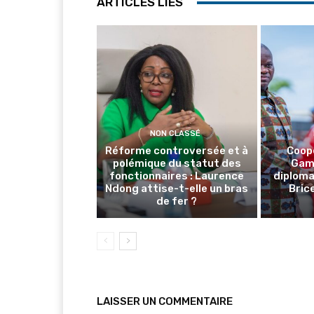
ARTICLES LIÉS
NON CLASSÉ
Réforme controversée et à
Coop
polémique du statut des
Gamb
fonctionnaires : Laurence
diploma
Ndong attise-t-elle un bras
Brice
de fer ?
LAISSER UN COMMENTAIRE