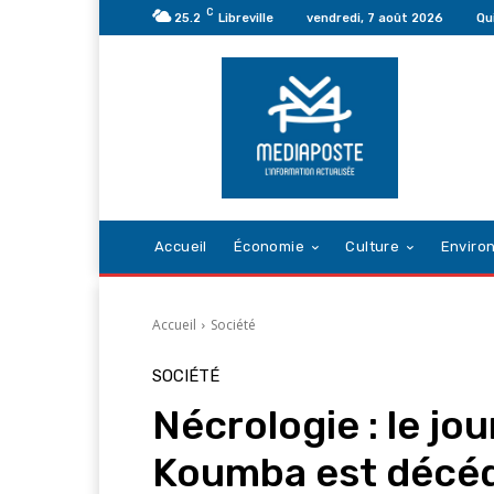
C
25.2
Libreville
vendredi, 7 août 2026
Qu
Accueil
Économie
Culture
Enviro
Accueil
Société
SOCIÉTÉ
Nécrologie : le jo
Koumba est décéd