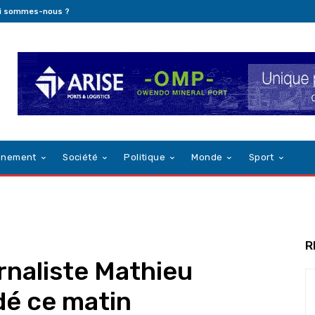
i sommes-nous ?
nnement
Société
Politique
Monde
Sport
R
urnaliste Mathieu
é ce matin