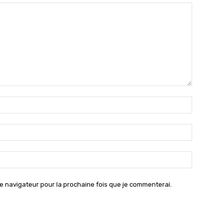
Nom
:*
Email
:*
Site
:
e navigateur pour la prochaine fois que je commenterai.