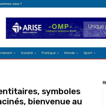
 sommes-nous ?
nnement
Société
Politique
Monde
Sport
R
entitaires, symboles
racinés, bienvenue au