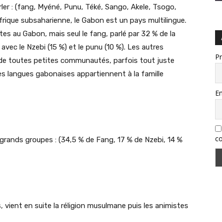
r : (fang, Myéné, Punu, Téké, Sango, Akele, Tsogo,
frique subsaharienne, le Gabon est un pays multilingue.
es au Gabon, mais seul le fang, parlé par 32 % de la
vec le Nzebi (15 %) et le punu (10 %). Les autres
P
de toutes petites communautés, parfois tout juste
s langues gabonaises appartiennent à la famille
Em
co
 grands groupes : (34,5 % de Fang, 17 % de Nzebi, 14 %
, vient en suite la réligion musulmane puis les animistes