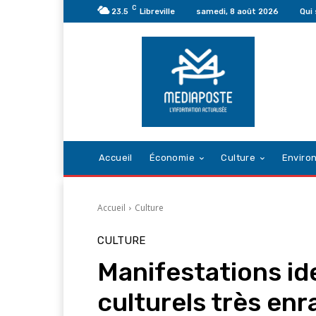
C
23.5
Libreville
samedi, 8 août 2026
Qui
Accueil
Économie
Culture
Enviro
Accueil
Culture
CULTURE
Manifestations id
culturels très en