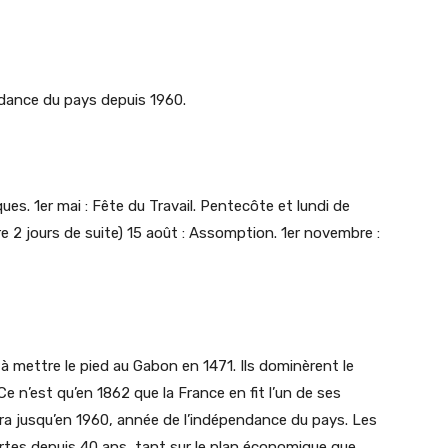
ndance du pays depuis 1960.
ques. 1er mai : Fête du Travail. Pentecôte et lundi de
ure 2 jours de suite) 15 août : Assomption. 1er novembre :
à mettre le pied au Gabon en 1471. Ils dominèrent le
Ce n’est qu’en 1862 que la France en fit l’un de ses
ra jusqu’en 1960, année de l’indépendance du pays. Les
rtes depuis 40 ans, tant sur le plan économique que