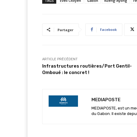
TAGS
Éveil Citoyen
Gabon
Nzeng-Ayong
re
Facebook
Partager
ARTICLE PRÉCÉDENT
Infrastructures routières/Port Gentil-
Omboué : le concret !
MEDIAPOSTE
MEDIAPOSTE, est un media
du Gabon. Il existe depu