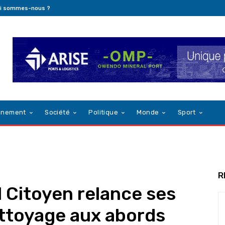
i sommes-nous ?
nnement
Société
Politique
Monde
Sport
R
l Citoyen relance ses
nettoyage aux abords