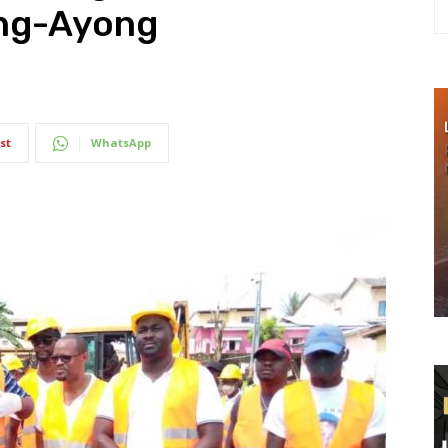
eng-Ayong
st
WhatsApp