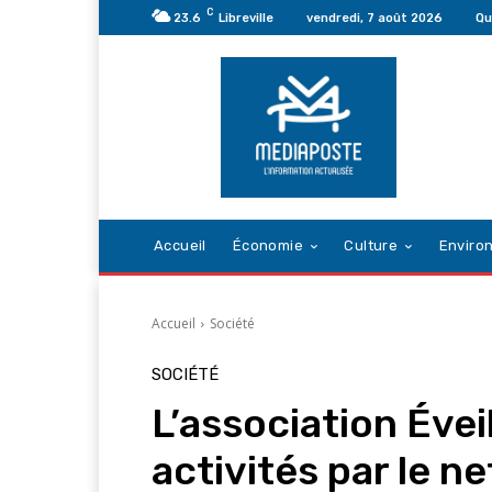
C
23.6
Libreville
vendredi, 7 août 2026
Qu
Accueil
Économie
Culture
Enviro
Accueil
Société
SOCIÉTÉ
L’association Évei
activités par le 