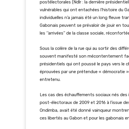
postélectorales (Ndlr : la dernière présidenti
vulnérables qui ont entachées l’histoire du Gab
individuelles n’a jamais été un long fleuve tran
Gabonais peuvent se prévaloir de jouir en to
les ‘’arrivées’’ de la classe sociale, réconfor
Sous la colère de la rue qui au sortir des diff
souvent manifesté son mécontentement face 
présidentiels qui ont poussé le pays vers le ch
éprouvées par une prétendue « démocratie » 
entretenu.
Les cas des échauffements sociaux nés des irr
post-électoraux de 2009 et 2016 à l’issue des
Ondimba, avait été donné vainqueur montren
ces libertés au Gabon et pour les gabonais en 