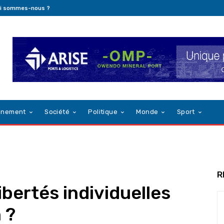
i sommes-nous ?
nnement
Société
Politique
Monde
Sport
R
ibertés individuelles
 ?