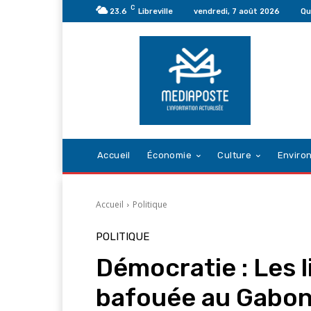
C
23.6
Libreville
vendredi, 7 août 2026
Qu
Accueil
Économie
Culture
Enviro
Accueil
Politique
POLITIQUE
Démocratie : Les l
bafouée au Gabon