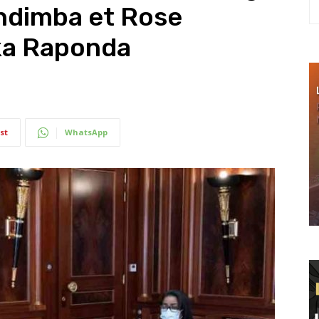
Ondimba et Rose
ka Raponda
st
WhatsApp