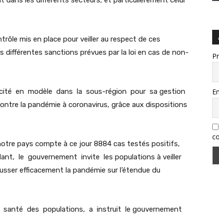
dans les différents secteurs, et particulièrement celui
trôle mis en place pour veiller au respect de ces
es différentes sanctions prévues par la loi en cas de non-
P
Em
 cité en modèle dans la sous-région pour sa gestion
contre la pandémie à coronavirus, grâce aux dispositions
.
co
 notre pays compte à ce jour 8884 cas testés positifs,
t, le gouvernement invite les populations à veiller
ousser efficacement la pandémie sur l’étendue du
a santé des populations, a instruit le gouvernement