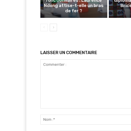
fonctionnaires : Laurence
diploma
Ndong attise-t-elle un bras
Brice
de fer ?
LAISSER UN COMMENTAIRE
Commenter
: