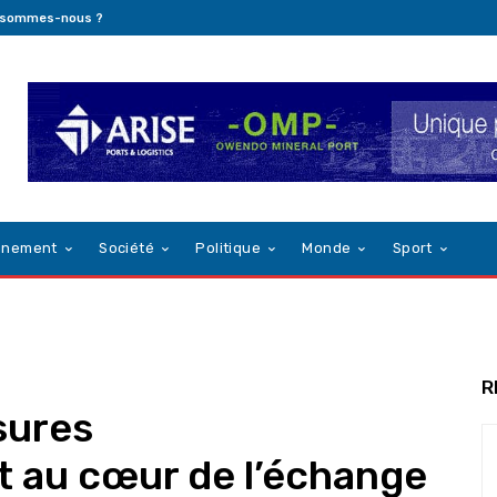
 sommes-nous ?
nnement
Société
Politique
Monde
Sport
R
sures
t au cœur de l’échange