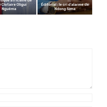
tique africaine de
 Clotaire Oligui
Éditorial : le cri d’alarme de
Nguéma
Ndong Sima
Nom
:*