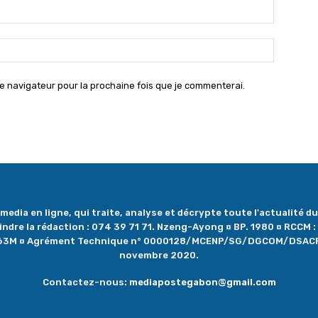
Email
:*
Site
:
e navigateur pour la prochaine fois que je commenterai.
dia en ligne, qui traite, analyse et décrypte toute l'actualité du 
oindre la rédaction : 074 39 71 71. Nzeng-Ayong ¤ BP. 1980 ¤ RCCM
1263M ¤ Agrément Technique n° 0000128/MCENP/SG/DGCOM/DSAC
novembre 2020.
Contactez-nous:
mediapostegabon@gmail.com