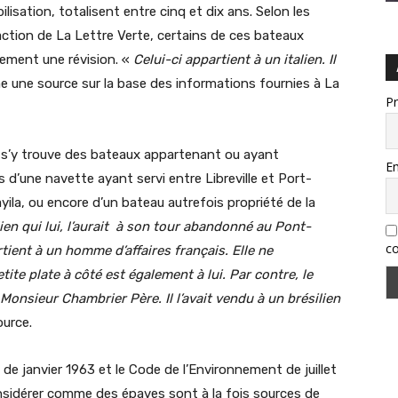
bilisation, totalisent entre cinq et dix ans. Selon les
action de La Lettre Verte, certains de ces bateaux
lement une révision. «
Celui-ci appartient à un italien. Il
e une source sur la base des informations fournies à La
P
s’y trouve des bateaux appartenant ou ayant
Em
 d’une navette ayant servi entre Libreville et Port-
yila, ou encore d’un bateau autrefois propriété de la
ien qui lui, l’aurait à son tour abandonné au Pont-
co
ient à un homme d’affaires français. Elle ne
ite plate à côté est également à lui. Par contre, le
onsieur Chambrier Père. Il l’avait vendu à un brésilien
ource.
de janvier 1963 et le Code de l’Environnement de juillet
nsidérer comme des épaves sont à la fois sources de