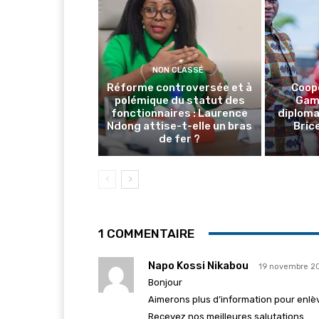
NON CLASSÉ
Réforme controversée et à
Coop
polémique du statut des
Gamb
fonctionnaires : Laurence
diploma
Ndong attise-t-elle un bras
Brice
de fer ?
1 COMMENTAIRE
Napo Kossi Nikabou
19 novembre 20
Bonjour
Aimerons plus d’information pour enl
Recevez nos meilleures salutations