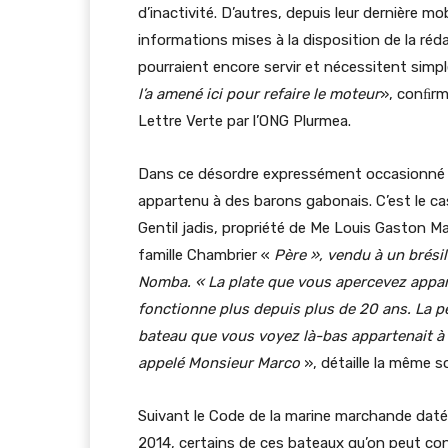
d’inactivité. D’autres, depuis leur dernière mo
informations mises à la disposition de la réd
pourraient encore servir et nécessitent simp
l’a amené ici pour refaire le moteur
», conﬁrm
Lettre Verte par l’ONG Plurmea.
Dans ce désordre expressément occasionné 
appartenu à des barons gabonais. C’est le cas
Gentil jadis, propriété de Me Louis Gaston Ma
famille Chambrier «
Père », vendu à un brésil
Nomba. « La plate que vous apercevez appart
fonctionne plus depuis plus de 20 ans. La pet
bateau que vous voyez là-bas appartenait à M
appelé Monsieur Marco
», détaille la même s
Suivant le Code de la marine marchande daté 
2014, certains de ces bateaux qu’on peut co