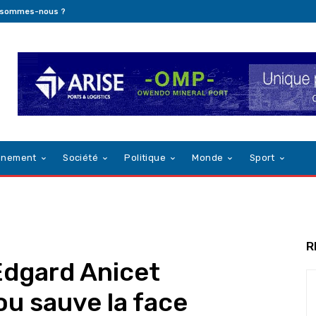
 sommes-nous ?
nnement
Société
Politique
Monde
Sport
R
 Edgard Anicet
 sauve la face