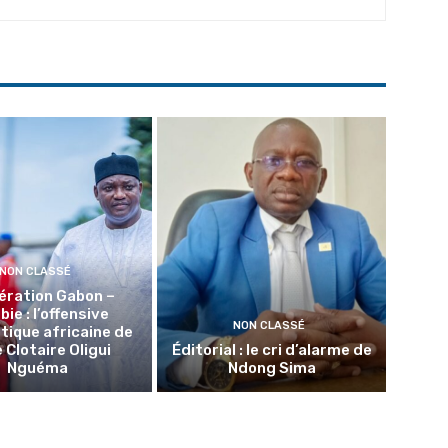
NON CLASSÉ
ération Gabon –
ie : l’offensive
NON CLASSÉ
tique africaine de
 Clotaire Oligui
Éditorial : le cri d’alarme de
Nguéma
Ndong Sima