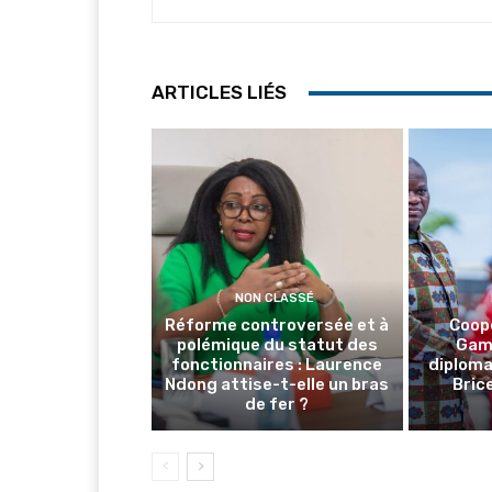
ARTICLES LIÉS
NON CLASSÉ
Réforme controversée et à
Coop
polémique du statut des
Gamb
fonctionnaires : Laurence
diploma
Ndong attise-t-elle un bras
Brice
de fer ?