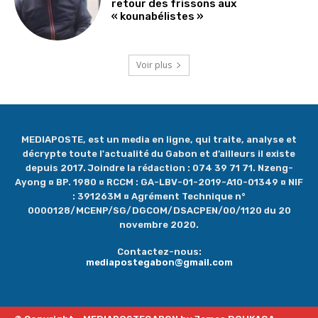
retour des frissons aux
« kounabélistes »
Voir plus
MEDIAPOSTE, est un media en ligne, qui traite, analyse et
décrypte toute l'actualité du Gabon et d’ailleurs il existe
depuis 2017. Joindre la rédaction : 074 39 71 71. Nzeng-
Ayong ¤ BP. 1980 ¤ RCCM : GA-LBV-01-2019-A10-01349 ¤ NIF
: 391263M ¤ Agrément Technique n°
0000128/MCENP/SG/DGCOM/DSACPEN/00/1120 du 20
novembre 2020.
Contactez-nous:
mediapostegabon@gmail.com