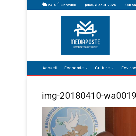
C
24.4
Libreville
jeudi, 6 août 2026
Qui s
Accueil
Économie
Culture
Enviro
img-20180410-wa001