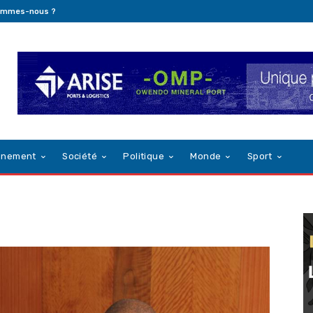
ommes-nous ?
nnement
Société
Politique
Monde
Sport
9