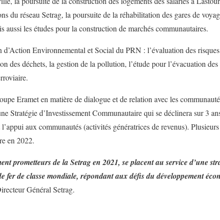
lle, la poursuite de la construction des logements des salariés à Lastou
ons du réseau Setrag, la poursuite de la réhabilitation des gares de voya
 aussi les études pour la construction de marchés communautaires.
an d’Action Environnemental et Social du PRN : l’évaluation des risques 
tion des déchets, la gestion de la pollution, l’étude pour l’évacuation 
erroviaire.
roupe Eramet en matière de dialogue et de relation avec les communautés 
e Stratégie d’Investissement Communautaire qui se déclinera sur 3 ans 
 et l’appui aux communautés (activités génératrices de revenus). Plusieu
re en 2022.
ment prometteurs de la Setrag en 2021, se placent au service d’une stra
 fer de classe mondiale, répondant aux défis du développement éco
Directeur Général Setrag.