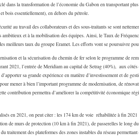
clé dans la transformation de l’économie du Gabon en transportant plu
t bois essentiellement), en dehors du pétrole.
écurité au travail des collaborateurs et des sous-traitants se sont netteme
 ambitieux et à la mobilisation des équipes. Ainsi, le Taux de Fréquence
 des meilleurs taux du groupe Eramet. Les efforts vont se poursuivre pou
rnisation et la sécurisation du chemin de fer selon le programme de rem
ourant 2021, l’entrée de Meridiam au capital de Setrag (40%), aux côté
d’apporter sa grande expérience en matière d’investissement et de gestio
e pour mener à bien l’important programme de modernisation, de rénovat
. Cette contribution permettra d’améliorer la compétitivité économique r
lisés en 2021, on peut citer : les 174 km de voie réhabilitée à fin 202
ion de murs de protection (10 km à fin 2021), de passerelles le long du r
 du traitement des plateformes des zones instables du réseau permettant