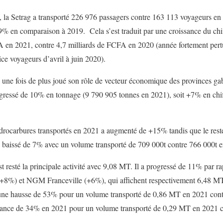
 la Setrag a transporté 226 976 passagers contre 163 113 voyageurs en 
% en comparaison à 2019. Cela s’est traduit par une croissance du chif
FA en 2021, contre 4,7 milliards de FCFA en 2020 (année fortement per
ce voyageurs d’avril à juin 2020).
a une fois de plus joué son rôle de vecteur économique des provinces ga
rogressé de 10% en tonnage (9 790 905 tonnes en 2021), soit +7% en chiff
hydrocarbures transportés en 2021 a augmenté de +15% tandis que le reste
baissé de 7% avec un volume transporté de 709 000t contre 766 000t 
t resté la principale activité avec 9,08 MT. Il a progressé de 11% par rap
 (+8%) et NGM Franceville (+6%), qui affichent respectivement 6,48 M
ne hausse de 53% pour un volume transporté de 0,86 MT en 2021 cont
ssance de 34% en 2021 pour un volume transporté de 0,29 MT en 2021 