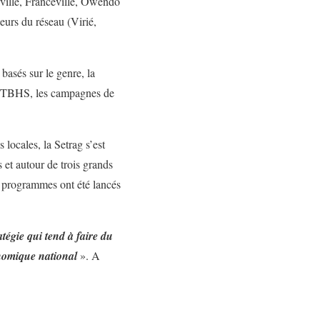
rville, Franceville, Owendo
geurs du réseau (Virié,
basés sur le genre, la
des TBHS, les campagnes de
locales, la Setrag s’est
et autour de trois grands
rs programmes ont été lancés
tégie qui tend à faire du
nomique national
». A