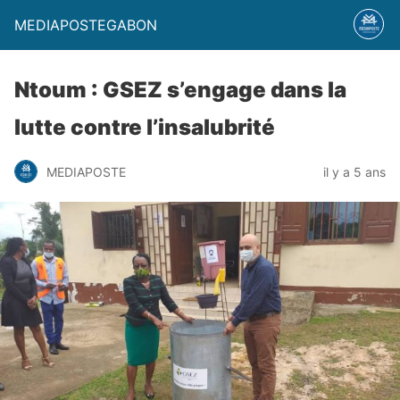
MEDIAPOSTEGABON
Ntoum : GSEZ s’engage dans la
lutte contre l’insalubrité
MEDIAPOSTE
il y a 5 ans