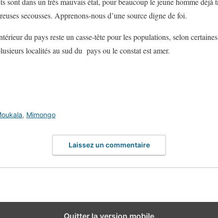
ts sont dans un très mauvais état, pour beaucoup le jeune homme déjà trè
breuses secousses. Apprenons-nous d’une source digne de foi.
térieur du pays reste un casse-tête pour les populations, selon certaines s
plusieurs localités au sud du pays ou le constat est amer.
Moukala
,
Mimongo
Laissez un commentaire
Quitter la version mobile