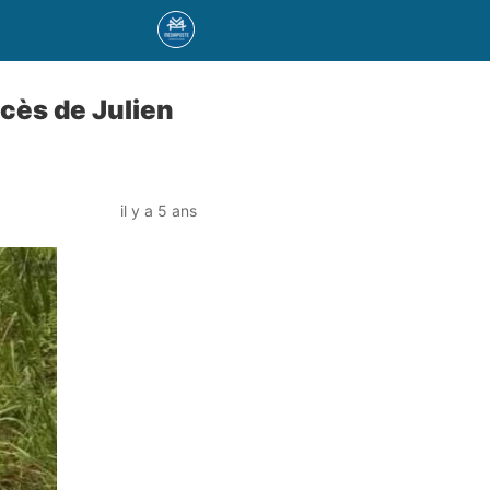
écès de Julien
il y a 5 ans