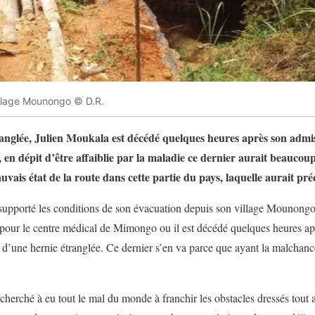
illage Mounongo © D.R.
anglée, Julien Moukala est décédé quelques heures après son admi
n dépit d’être affaiblie par la maladie ce dernier aurait beaucou
ais état de la route dans cette partie du pays, laquelle aurait préc
 supporté les conditions de son évacuation depuis son village Mounong
 pour le centre médical de Mimongo ou il est décédé quelques heures ap
nt d’une hernie étranglée. Ce dernier s’en va parce que ayant la malchanc
 cherché à eu tout le mal du monde à franchir les obstacles dressés tout a