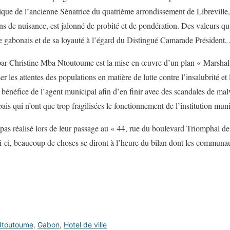
ique de l’ancienne Sénatrice du quatrième arrondissement de Libreville, 
s de nuisance, est jalonné de probité et de pondération. Des valeurs qui
ique gabonais et de sa loyauté à l’égard du Distingué Camarade Pré
 par Christine Mba Ntoutoume est la mise en œuvre d’un plan « Marshall
er les attentes des populations en matière de lutte contre l’insalubrité et
u bénéfice de l’agent municipal afin d’en finir avec des scandales de mal
is qui n’ont que trop fragilisées le fonctionnement de l’institution mun
as réalisé lors de leur passage au « 44, rue du boulevard Triomphal de 
ui-ci, beaucoup de choses se diront à l’heure du bilan dont les communau
Ntoutoume
,
Gabon
,
Hotel de ville