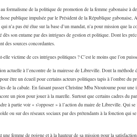
 au formalisme de la politique de promotion de la femme gabonaise à des
a chose publique impulsée par le Président de la République gabonaise
e qui n’a pas été élue sur la base d’un mandat, n’a pour mission que la c
 dès son entame par des intrigues de gestion et politique. Dont les préc
ndiquent des sources concordantes.
elle victime de ces intrigues politiques ? C’est le moins que l’on puiss
ion actuelle à l’encontre de la mairesse de Libreville. Dont la méthode
 pour être un écueil pour certains acteurs politiques tapis à l’ombre du p
celles de la cabale. En faisant passer Christine Mba Ntoutoume pour une 
ncore un pion pour jouer à la marelle. Surtout que certains cadres du par
re à partie voir « s’opposer » à l’action du maire de Libreville. Qui se tr
solde ou sur des réseaux sociaux par des prétendants à la fonction qui 
urs.
une femme de poigne et à la hauteur de sa mission pour la satisfaction d